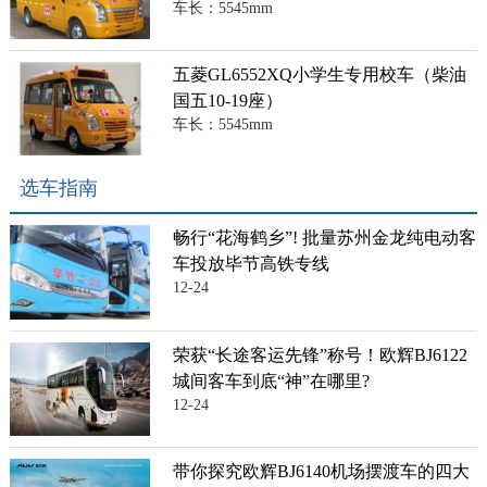
车长：5545mm
五菱GL6552XQ小学生专用校车（柴油
国五10-19座）
车长：5545mm
选车指南
畅行“花海鹤乡”! 批量苏州金龙纯电动客
车投放毕节高铁专线
12-24
荣获“长途客运先锋”称号！欧辉BJ6122
城间客车到底“神”在哪里?
12-24
带你探究欧辉BJ6140机场摆渡车的四大