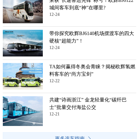
荣获“长途客运先锋”称号！欧辉BJ6122
城间客车到底“神”在哪里?
12-24
带你探究欧辉BJ6140机场摆渡车的四大
硬核“超能力”！
12-24
TA如何赢得冬奥会青睐？揭秘欧辉氢燃
料客车的“尚方宝剑”
12-22
共建“诗画浙江” 金龙轻量化“碳纤巴
士”批量交付海盐公交
12-21
更多选车指南