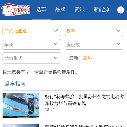
选车
品牌
资讯
新能源
最新
最热
暂无该类车型，请重新更换筛选条件。
选车指南
畅行“花海鹤乡”! 批量苏州金龙纯电动客
车投放毕节高铁专线
12-24