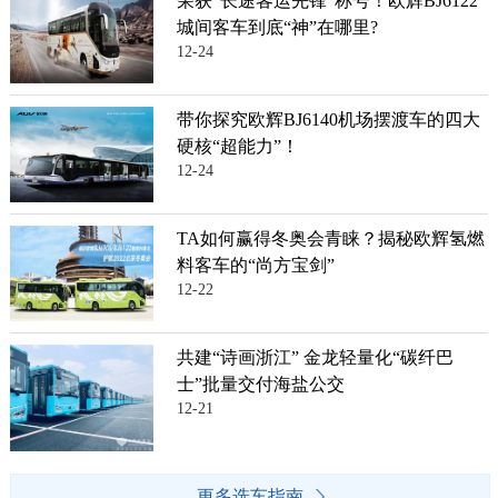
荣获“长途客运先锋”称号！欧辉BJ6122
城间客车到底“神”在哪里?
12-24
带你探究欧辉BJ6140机场摆渡车的四大
硬核“超能力”！
12-24
TA如何赢得冬奥会青睐？揭秘欧辉氢燃
料客车的“尚方宝剑”
12-22
共建“诗画浙江” 金龙轻量化“碳纤巴
士”批量交付海盐公交
12-21
更多选车指南