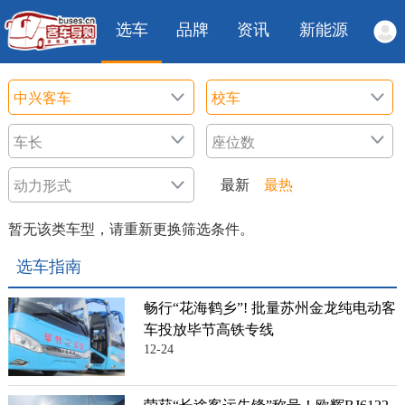
选车
品牌
资讯
新能源
最新
最热
暂无该类车型，请重新更换筛选条件。
选车指南
畅行“花海鹤乡”! 批量苏州金龙纯电动客
车投放毕节高铁专线
12-24