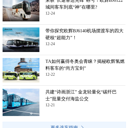
荣获“长途客运先锋”称号！欧辉BJ6122
城间客车到底“神”在哪里?
12-24
带你探究欧辉BJ6140机场摆渡车的四大
硬核“超能力”！
12-24
TA如何赢得冬奥会青睐？揭秘欧辉氢燃
料客车的“尚方宝剑”
12-22
共建“诗画浙江” 金龙轻量化“碳纤巴
士”批量交付海盐公交
12-21
更多选车指南