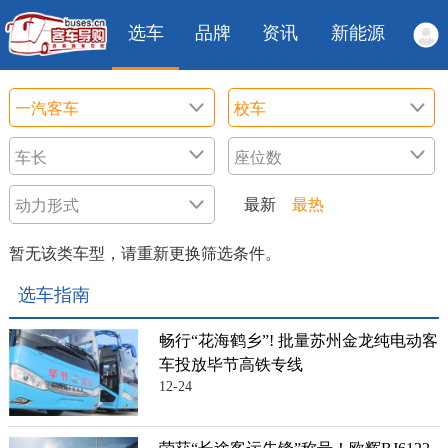
选车
品牌
资讯
新能源
最新
最热
暂无该类车型，请重新更换筛选条件。
选车指南
畅行“花海鹤乡”! 批量苏州金龙纯电动客
车投放毕节高铁专线
12-24