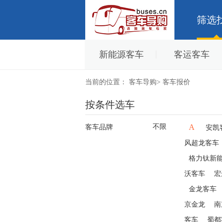
筛选
新能源客车
客运客车
当前的位置：
客车导购
>
客车报价
按条件选车
不限
A
客车品牌
安凯
风超龙客车
格力钛新
沃客车
宏
金龙客车
京金龙
南
客车
蜀都