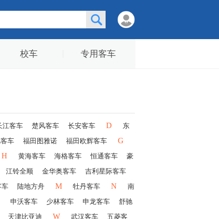
校车
专用客车
D
长江客车
楚风客车
长安客车
东
G
驰客车
福田图雅诺
福田欧辉客车
H
黄海客车
海格客车
恒通客车
豪
江铃全顺
金华奥客车
吉利星际客车
M
N
客车
陆地方舟
牡丹客车
南
申沃客车
少林客车
申龙客车
舒驰
W
天津比亚迪
武汉客车
五菱客