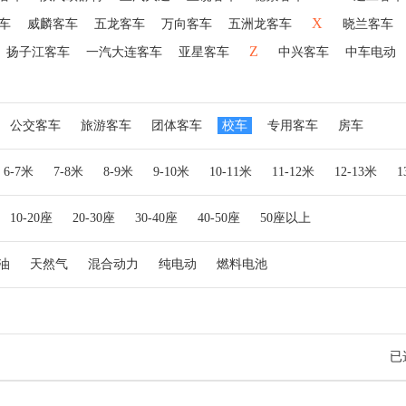
X
车
威麟客车
五龙客车
万向客车
五洲龙客车
晓兰客车
Z
扬子江客车
一汽大连客车
亚星客车
中兴客车
中车电动
公交客车
旅游客车
团体客车
校车
专用客车
房车
6-7米
7-8米
8-9米
9-10米
10-11米
11-12米
12-13米
10-20座
20-30座
30-40座
40-50座
50座以上
油
天然气
混合动力
纯电动
燃料电池
已