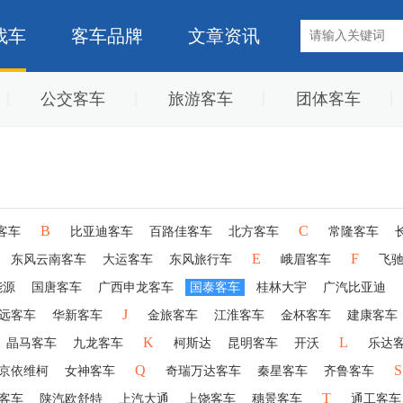
找车
客车品牌
文章资讯
公交客车
旅游客车
团体客车
B
C
客车
比亚迪客车
百路佳客车
北方客车
常隆客车
E
F
东风云南客车
大运客车
东风旅行车
峨眉客车
飞
能源
国唐客车
广西申龙客车
国泰客车
桂林大宇
广汽比亚迪
J
远客车
华新客车
金旅客车
江淮客车
金杯客车
建康客车
K
L
晶马客车
九龙客车
柯斯达
昆明客车
开沃
乐达
Q
S
京依维柯
女神客车
奇瑞万达客车
秦星客车
齐鲁客车
T
客车
陕汽欧舒特
上汽大通
上饶客车
穗景客车
通工客车