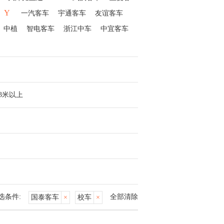
Y
一汽客车
宇通客车
友谊客车
中植
智电客车
浙江中车
中宜客车
13米以上
选条件:
全部清除
国泰客车
×
校车
×