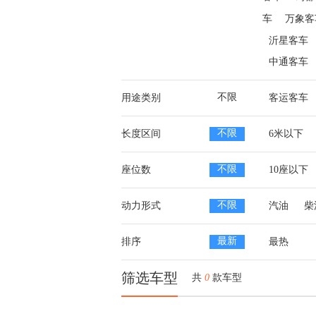
车
万象客
沂星客车
中通客车
不限
用途类别
客运客车
不限
长度区间
6米以下
不限
座位数
10座以下
不限
动力形式
汽油
柴
最新
排序
最热
筛选车型
共
0
款车型