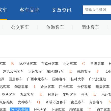
找车
客车品牌
文章资讯
公交客车
旅游客车
团体客车
B
C
客车
比亚迪客车
百路佳客车
北方客车
常隆客车
E
F
东风云南客车
大运客车
东风旅行车
峨眉客车
飞
能源
国唐客车
广西申龙客车
国泰客车
桂林大宇
广汽比亚迪
J
远客车
华新客车
金旅客车
江淮客车
金杯客车
建康客车
K
L
晶马客车
九龙客车
柯斯达
昆明客车
开沃
乐达
Q
S
京依维柯
女神客车
奇瑞万达客车
秦星客车
齐鲁客车
T
客车
陕汽欧舒特
上汽大通
上饶客车
穗景客车
通工客车