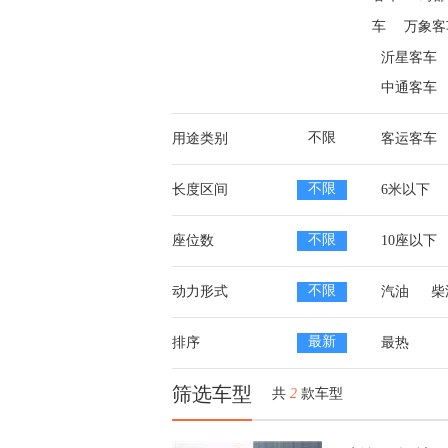
车
万象客
沂星客车
中通客车
不限
用途类别
客运客车
不限
长度区间
6米以下
不限
座位数
10座以下
不限
动力形式
汽油
柴
最新
排序
最热
筛选车型
共
2
款车型