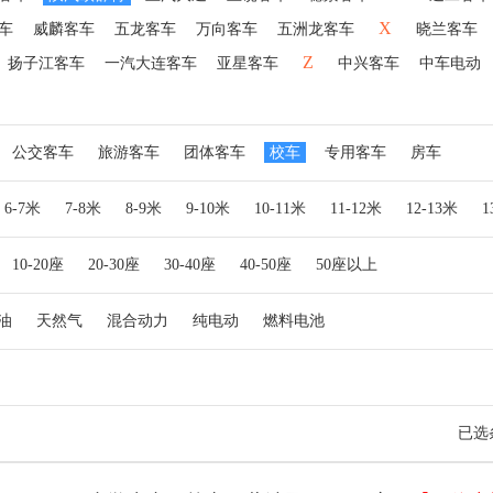
X
车
威麟客车
五龙客车
万向客车
五洲龙客车
晓兰客车
Z
扬子江客车
一汽大连客车
亚星客车
中兴客车
中车电动
公交客车
旅游客车
团体客车
校车
专用客车
房车
6-7米
7-8米
8-9米
9-10米
10-11米
11-12米
12-13米
10-20座
20-30座
30-40座
40-50座
50座以上
油
天然气
混合动力
纯电动
燃料电池
已选