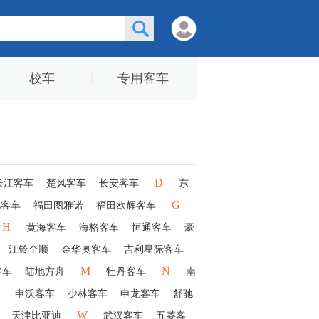
校车
专用客车
D
长江客车
楚风客车
长安客车
东
G
驰客车
福田图雅诺
福田欧辉客车
H
黄海客车
海格客车
恒通客车
豪
江铃全顺
金华奥客车
吉利星际客车
M
N
客车
陆地方舟
牡丹客车
南
申沃客车
少林客车
申龙客车
舒驰
W
天津比亚迪
武汉客车
五菱客