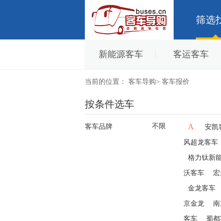
筛选
新能源客车
客运客车
当前的位置：
客车导购
>
客车报价
按条件选车
不限
A
客车品牌
安凯
风超龙客车
格力钛新
沃客车
宏
金龙客车
京金龙
南
客车
蜀都