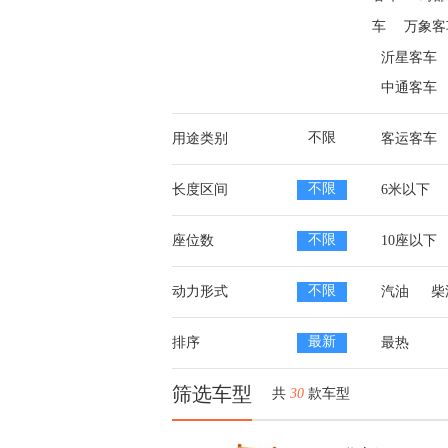
车
万象客
沂星客车
中通客车
不限
用途类别
客运客车
不限
长度区间
6米以下
不限
座位数
10座以下
不限
动力形式
汽油
柴
最新
排序
最热
筛选车型
共
30
款车型