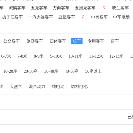
X
车
威麟客车
五龙客车
万向客车
五洲龙客车
晓兰客车
Z
扬子江客车
一汽大连客车
亚星客车
中兴客车
中车电动
公交客车
旅游客车
团体客车
校车
专用客车
房车
6-7米
7-8米
8-9米
9-10米
10-11米
11-12米
12-13米
10-20座
20-30座
30-40座
40-50座
50座以上
油
天然气
混合动力
纯电动
燃料电池
已