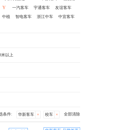
Y
一汽客车
宇通客车
友谊客车
中植
智电客车
浙江中车
中宜客车
13米以上
选条件:
全部清除
华新客车
×
校车
×