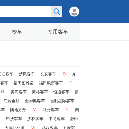
校车
专用客车
D
长江客车
楚风客车
长安客车
东
G
驰客车
福田图雅诺
福田欧辉客车
H
黄海客车
海格客车
恒通客车
豪
江铃全顺
金华奥客车
吉利星际客车
M
N
客车
陆地方舟
牡丹客车
南
申沃客车
少林客车
申龙客车
舒驰
W
天津比亚迪
武汉客车
五菱客