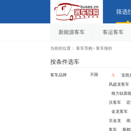
筛选
新能源客车
客运客车
当前的位置：
客车导购
>
客车报价
按条件选车
不限
A
客车品牌
安凯
风超龙客车
格力钛新
沃客车
宏
金龙客车
京金龙
南
客车
蜀都