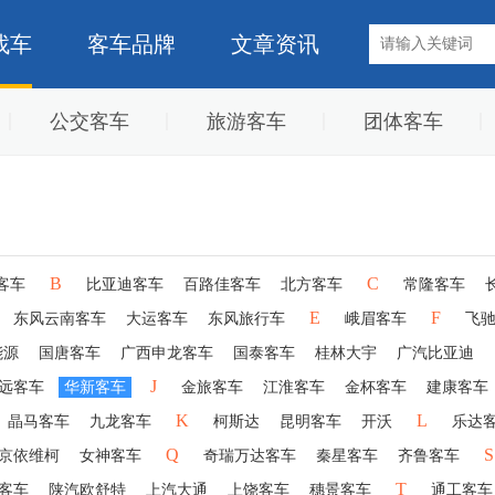
找车
客车品牌
文章资讯
公交客车
旅游客车
团体客车
B
C
客车
比亚迪客车
百路佳客车
北方客车
常隆客车
E
F
东风云南客车
大运客车
东风旅行车
峨眉客车
飞
能源
国唐客车
广西申龙客车
国泰客车
桂林大宇
广汽比亚迪
J
远客车
华新客车
金旅客车
江淮客车
金杯客车
建康客车
K
L
晶马客车
九龙客车
柯斯达
昆明客车
开沃
乐达
Q
S
京依维柯
女神客车
奇瑞万达客车
秦星客车
齐鲁客车
T
客车
陕汽欧舒特
上汽大通
上饶客车
穗景客车
通工客车