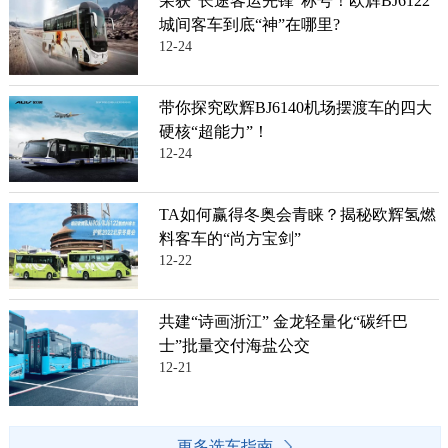
荣获“长途客运先锋”称号！欧辉BJ6122
城间客车到底“神”在哪里?
12-24
带你探究欧辉BJ6140机场摆渡车的四大
硬核“超能力”！
12-24
TA如何赢得冬奥会青睐？揭秘欧辉氢燃
料客车的“尚方宝剑”
12-22
共建“诗画浙江” 金龙轻量化“碳纤巴
士”批量交付海盐公交
12-21
更多选车指南