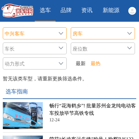
选车
品牌
资讯
新能源
最新
最热
暂无该类车型，请重新更换筛选条件。
选车指南
畅行“花海鹤乡”! 批量苏州金龙纯电动客
车投放毕节高铁专线
12-24