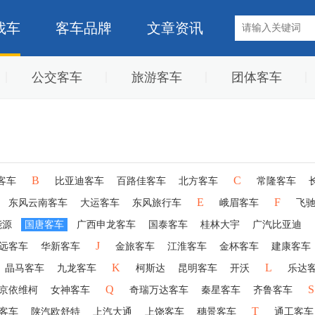
找车
客车品牌
文章资讯
公交客车
旅游客车
团体客车
B
C
客车
比亚迪客车
百路佳客车
北方客车
常隆客车
E
F
东风云南客车
大运客车
东风旅行车
峨眉客车
飞
能源
国唐客车
广西申龙客车
国泰客车
桂林大宇
广汽比亚迪
J
远客车
华新客车
金旅客车
江淮客车
金杯客车
建康客车
K
L
晶马客车
九龙客车
柯斯达
昆明客车
开沃
乐达
Q
S
京依维柯
女神客车
奇瑞万达客车
秦星客车
齐鲁客车
T
客车
陕汽欧舒特
上汽大通
上饶客车
穗景客车
通工客车