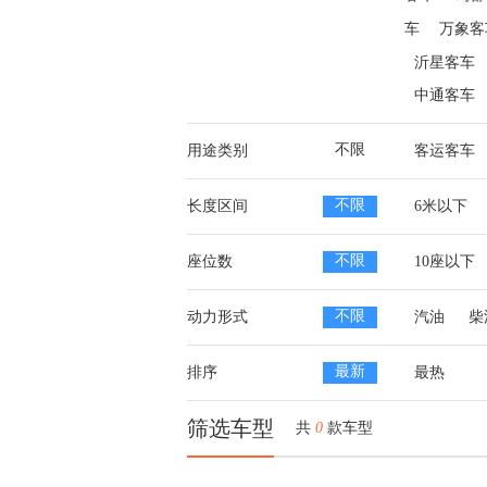
车
万象客
沂星客车
中通客车
不限
用途类别
客运客车
不限
长度区间
6米以下
不限
座位数
10座以下
不限
动力形式
汽油
柴
最新
排序
最热
筛选车型
共
0
款车型