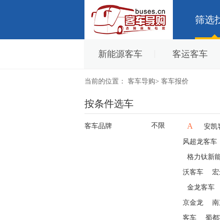
筛选
新能源客车
客运客车
当前的位置：
客车导购
>
客车报价
按条件选车
不限
A
客车品牌
安凯
风超龙客车
格力钛新
沃客车
宏
金龙客车
京金龙
南
客车
蜀都