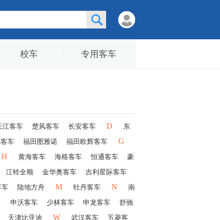
校车
专用客车
D
长江客车
楚风客车
长安客车
东
G
驰客车
福田图雅诺
福田欧辉客车
H
黄海客车
海格客车
恒通客车
豪
江铃全顺
金华奥客车
吉利星际客车
M
N
客车
陆地方舟
牡丹客车
南
申沃客车
少林客车
申龙客车
舒驰
W
天津比亚迪
武汉客车
五菱客