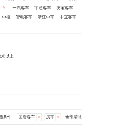
Y
一汽客车
宇通客车
友谊客车
中植
智电客车
浙江中车
中宜客车
13米以上
选条件:
全部清除
国唐客车
×
房车
×