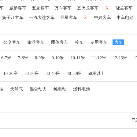
X
车
威麟客车
五龙客车
万向客车
五洲龙客车
晓兰客车
Z
扬子江客车
一汽大连客车
亚星客车
中兴客车
中车电动
公交客车
旅游客车
团体客车
校车
专用客车
房车
6-7米
7-8米
8-9米
9-10米
10-11米
11-12米
12-13米
10-20座
20-30座
30-40座
40-50座
50座以上
油
天然气
混合动力
纯电动
燃料电池
已