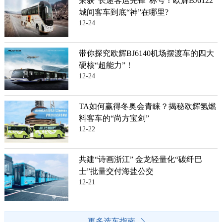
荣获“长途客运先锋”称号！欧辉BJ6122
城间客车到底“神”在哪里?
12-24
带你探究欧辉BJ6140机场摆渡车的四大
硬核“超能力”！
12-24
TA如何赢得冬奥会青睐？揭秘欧辉氢燃
料客车的“尚方宝剑”
12-22
共建“诗画浙江” 金龙轻量化“碳纤巴
士”批量交付海盐公交
12-21
更多选车指南