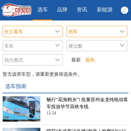
选车
品牌
资讯
新能源
最新
最热
暂无该类车型，请重新更换筛选条件。
选车指南
畅行“花海鹤乡”! 批量苏州金龙纯电动客
车投放毕节高铁专线
12-24