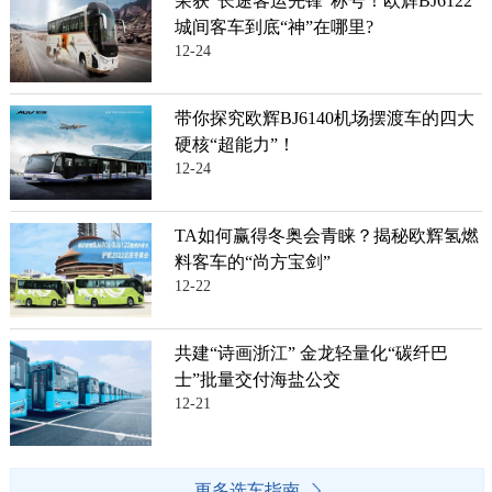
荣获“长途客运先锋”称号！欧辉BJ6122
城间客车到底“神”在哪里?
12-24
带你探究欧辉BJ6140机场摆渡车的四大
硬核“超能力”！
12-24
TA如何赢得冬奥会青睐？揭秘欧辉氢燃
料客车的“尚方宝剑”
12-22
共建“诗画浙江” 金龙轻量化“碳纤巴
士”批量交付海盐公交
12-21
更多选车指南