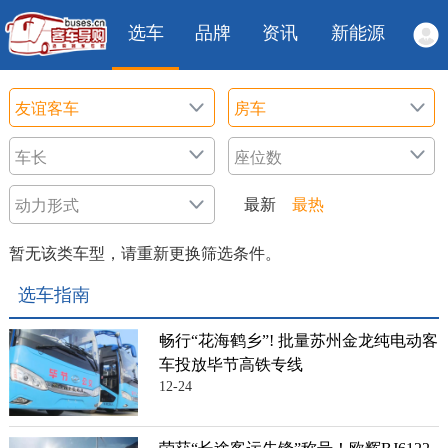
选车
品牌
资讯
新能源
最新
最热
暂无该类车型，请重新更换筛选条件。
选车指南
畅行“花海鹤乡”! 批量苏州金龙纯电动客
车投放毕节高铁专线
12-24