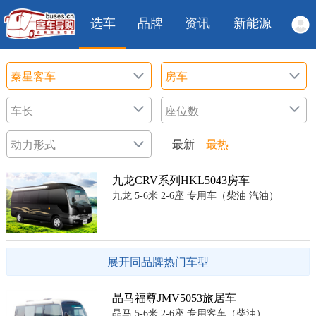
选车
品牌
资讯
新能源
最新
最热
九龙CRV系列HKL5043房车
九龙 5-6米 2-6座 专用车（柴油 汽油）
展开同品牌热门车型
晶马福尊JMV5053旅居车
晶马 5-6米 2-6座 专用客车（柴油）